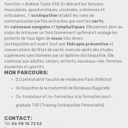
fonction » Andrew Taylor Still. En libérant les tensions
musculaires, aponévrotiques, viscérales, crâniennes et
articulaires… l’
ostéopathie
rétablit les voies de
communication parfois entravées que sont les
nerfs
,
les
vaisseaux sanguins
et
lymphatiques
. Elle permet alors au
corps de retrouver un fonctionnement optimal et soulage les
patients de tous âges de
maux
très divers.
L’ostéopathie est avant tout une
thérapie préventive
et
conservatoire de l’état de santé, exercée après des études
supérieures sanctionnées par un diplôme d’ostéopathie. Elle
s’adresse aux adultes, seniors, enfants, nouveaux-nés, femmes
enceintes et sportifs.
MON PARCOURS:
D.U périnatalité faculté de médecine Paris VII Bichat
Ostéopathe de la maternité de Bordeaux Bagatelle
Co-fondateur et co-formateur à la formation post-
graduée TOP (Training Ostéopathie Périnatalité)
CONTACT:
Tél:
06 98 14 72 52